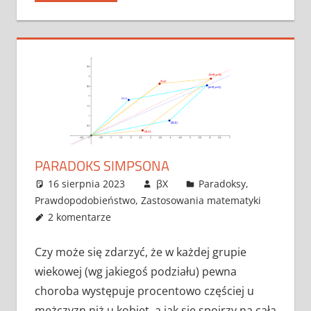
PARADOKS SIMPSONA
16 sierpnia 2023
βX
Paradoksy
,
Prawdopodobieństwo
,
Zastosowania matematyki
2 komentarze
Czy może się zdarzyć, że w każdej grupie
wiekowej (wg jakiegoś podziału) pewna
choroba występuje procentowo częściej u
mężczyzn niż u kobiet, a jak się spojrzy na całą