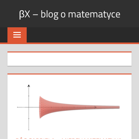
Skip
βX – blog o matematyce
to
content