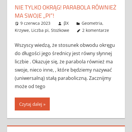
NIE TYLKO OKRĄG! PARABOLA RÓWNIEŻ
MA SWOJE ,,PI”!
9 czerwca 2023
βX
Geometria
,
Krzywe
,
Liczba pi
,
Stożkowe
2 komentarze
Wszyscy wiedzą, że stosunek obwodu okręgu
do długości jego średnicy jest równy słynnej
liczbie . Okazuje się, że parabola również ma
swoje, nieco inne, , które będziemy nazywać
(uniwersalną) stałą paraboliczną. Zacznijmy
może od tego
Czytaj dalej