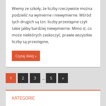
Wiemy ze szkoły, że liczby rzeczywiste można
podzielić na wymierne i niewymierne. Wśród
tych drugich są tzn. liczby przestępne czyli
takie jakby bardziej niewymierne. Mimo iż, co
może niektórych zaskoczyć, prawie wszystkie
liczby są przestępne,
Czytaj dalej
Nawigacja
Next
1
2
3
…
5
»
Posts
po
wpisach
KATEGORIE