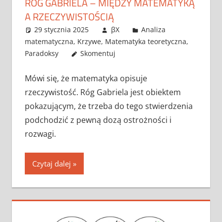
RÓG GABRIELA – MIĘDZY MATEMATYKĄ
A RZECZYWISTOŚCIĄ
29 stycznia 2025
βX
Analiza
matematyczna
,
Krzywe
,
Matematyka teoretyczna
,
Paradoksy
Skomentuj
Mówi się, że matematyka opisuje
rzeczywistość. Róg Gabriela jest obiektem
pokazującym, że trzeba do tego stwierdzenia
podchodzić z pewną dozą ostrożności i
rozwagi.
Czytaj dalej